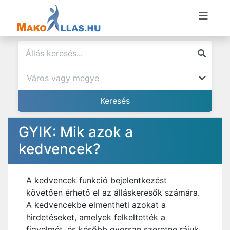
GYIK: Mik azok a
kedvencek?
A kedvencek funkció bejelentkezést
követően érhető el az álláskeresők számára.
A kedvencekbe elmentheti azokat a
hirdetéseket, amelyek felkeltették a
figyelmét, és később gyorsan szeretne rájuk