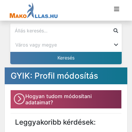
GYIK: Profil módosítás
Hogyan tudom módosítani
adataimat?
Leggyakoribb kérdések: