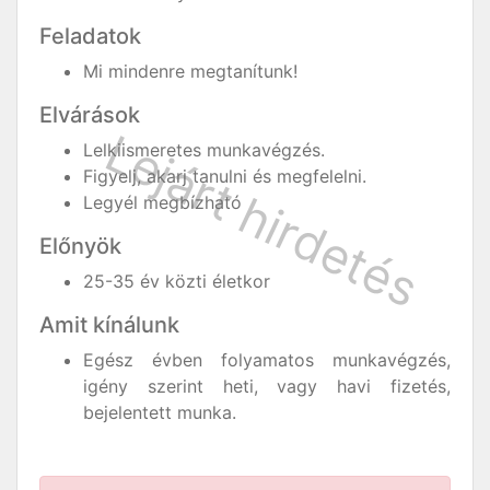
Feladatok
Mi mindenre megtanítunk!
Elvárások
Lelkiismeretes munkavégzés.
Figyelj, akarj tanulni és megfelelni.
Legyél megbízható
Előnyök
25-35 év közti életkor
Amit kínálunk
Egész évben folyamatos munkavégzés,
igény szerint heti, vagy havi fizetés,
bejelentett munka.